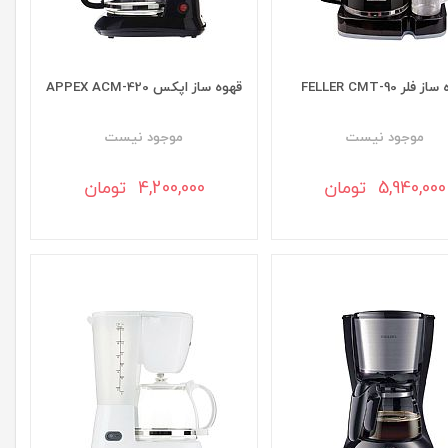
 فلر FELLER CMT-90
قهوه ساز اپکس APPEX ACM-420
موجود نيست
موجود نيست
5,940,000 تومان
4,200,000 تومان