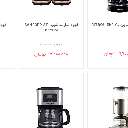
BITRON BK
قهوه ساز سانفورد SANFORD SF-
قهوه ساز
1393CM
موجود نيست
9 تومان
7,000,000 تومان