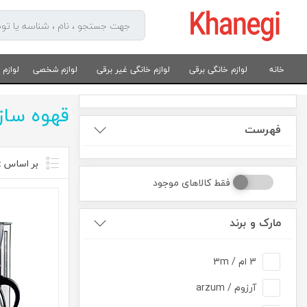
خانه
لوازم خانگی برقی
لوازم خانگی غیر برقی
لوازم شخصی
لوازم
قهوه ساز
فهرست
فقط کالاهای موجود
مارک و برند
3 ام / 3m
آرزوم / arzum