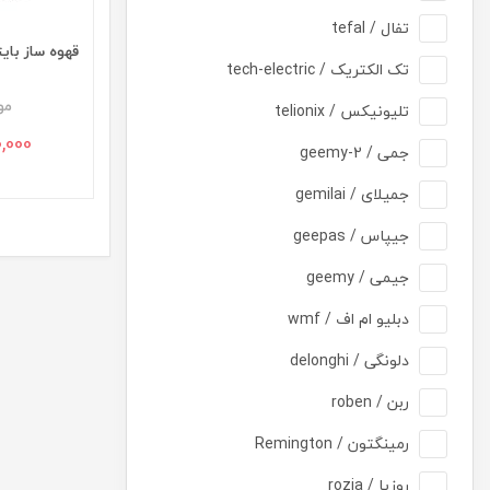
تفال / tefal
قهوه ساز بایترون KF-50
تک الکتریک / tech-electric
مو
تلیونیکس / telionix
,020,000
جمی / geemy-2
جمیلای / gemilai
جیپاس / geepas
جیمی / geemy
دبلیو ام اف / wmf
دلونگی / delonghi
ربن / roben
رمینگتون / Remington
روزیا / rozia