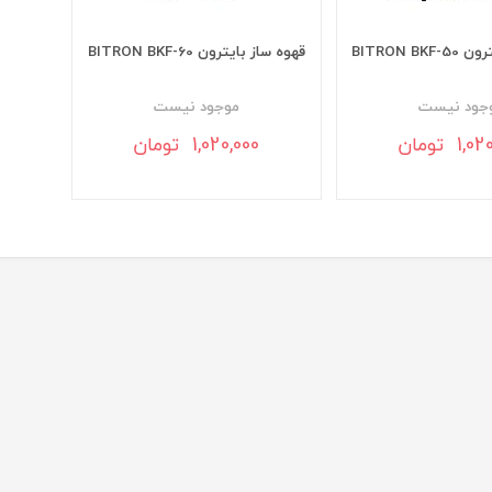
BITRON B
قهوه ساز بایترون BITRON BKF-60
جود نيست
موجود نيست
1 تومان
1,020,000 تومان