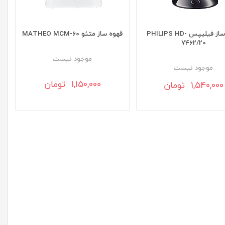
قهوه ساز فیلیپس PHILIPS HD-
قهوه ساز متئو MATHEO MCM-60
7462/20
موجود نيست
موجود نيست
1,150,000 تومان
1,540,000 تومان