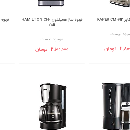
KAPER C
قهوه ساز همیلتون HAMILTON CH-
2811
جود نيست
موجود نيست
2 تومان
2,100,000 تومان