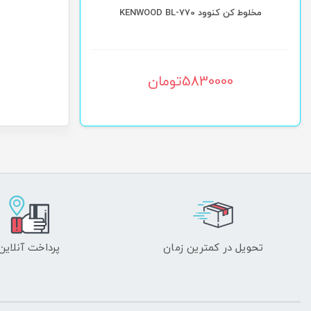
مخلوط کن کنوود KENWOOD BL-770
چرخ گوشت کنوود NWOOD MG-510
5830000
تومان
500000
تحویل در کمترین زمان
پرداخت آنلاین