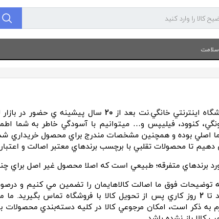
 سلامت
شگاه اينترنتي خانگي.نت بعد از
20
سال پيشينه ي حضور در بازار لو
ونگي، کنوود، فيليپس و… ميتوانيم با آسودگي خاطر به شما اطمي
ما اصلي بوده و همچنين مشخصات مندرج براي محصول خريداري شده د
 دهيم تا محصولات تقلبي با برچسب برندهاي معتبر اصالت و اعتبارم
ورد برندهاي متفرقه؛ طبيعي است که اصلا محصول غير اصل براي چني
به توضيحات فوق ما اصالت کالاهايمان را تضمين مي کنيم و درص
د تا
2
روز کاري پس از تحويل کالا با فروشگاه تماس بگيريد. ما 
م به ذکر است، امکان مرجوعي کالا در کليه دسته‌بندي محصولات ب
ب کالا باز نشده باشد.