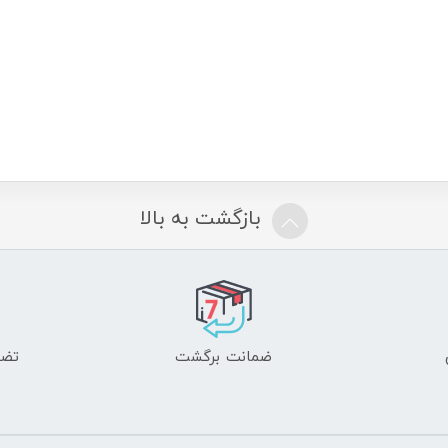
KE
سرخ‌کن تفال TEFAL EY-401D
20
تومان
8150000
تومان
بازگشت به بالا
ضمانت برگشت
تضم