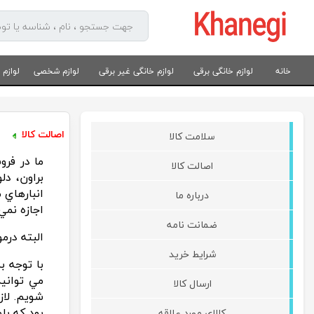
خانه
لوازم خانگی برقی
لوازم خانگی غیر برقی
لوازم شخصی
لوازم
اصالت کالا
سلامت کالا
ما در فرو
اصالت کالا
براون، دل
انبارهاي 
درباره ما
اجازه نمي
ضمانت نامه
البته درم
شرایط خرید
با توجه 
مي تواني
ارسال کالا
شويم. لاز
بود که پلم
کالای مورد علاقه