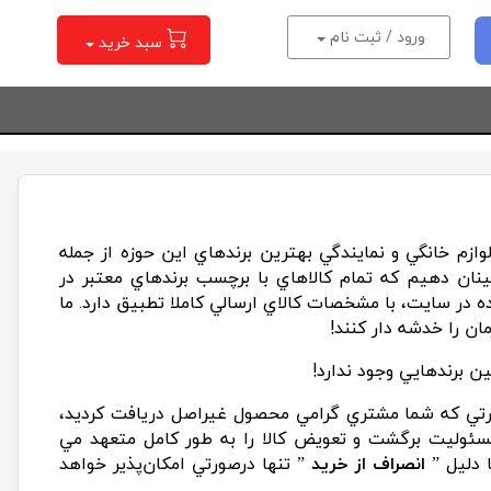
ورود / ثبت نام
سبد خرید
ازم خانگي و نمايندگي بهترين برندهاي اين حوزه از جمله
نان دهيم که تمام کالاهاي با برچسب برندهاي معتبر در
ر سايت، با مشخصات کالاي ارسالي کاملا تطبيق دارد. ما
ان را خدشه دار کنند!
ن برندهايي وجود ندارد!
ورتي که شما مشتري گرامي محصول غيراصل دريافت کرديد،
مسئوليت برگشت و تعويض کالا را به طور کامل متعهد مي
ا دليل ”
انصراف از خريد
” تنها درصورتي امکان‌پذير خواهد