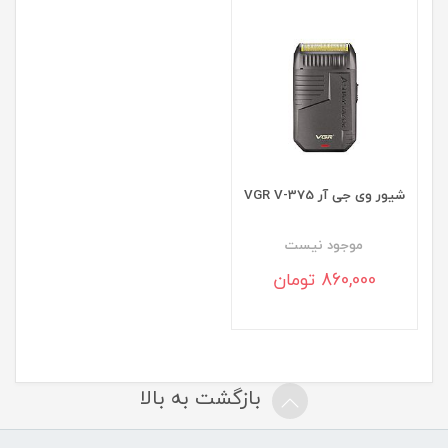
شیور وی جی آر VGR V-375
موجود نيست
860,000 تومان
بازگشت به بالا