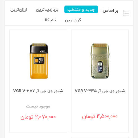
جدید و منتخب
پربازدیدترین
ارزان‌ترین
گران‌ترین
نام کالا
شیور وی جی آر VGR V-335
شیور وی جی آر VGR V-357
موجود نيست
4,500,000 تومان
2,070,000 تومان