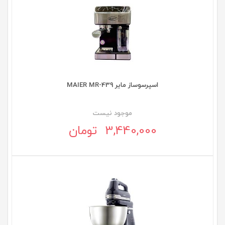
اسپرسوساز مایر MAIER MR-439
موجود نيست
3,440,000 تومان