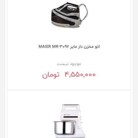
اتو مخزن دار مایر MAIER MR-3097
موجود نيست
4,550,000 تومان