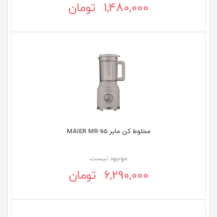
1,480,000 تومان
مخلوط کن مایر MAIER MR-115
موجود نيست
6,290,000 تومان