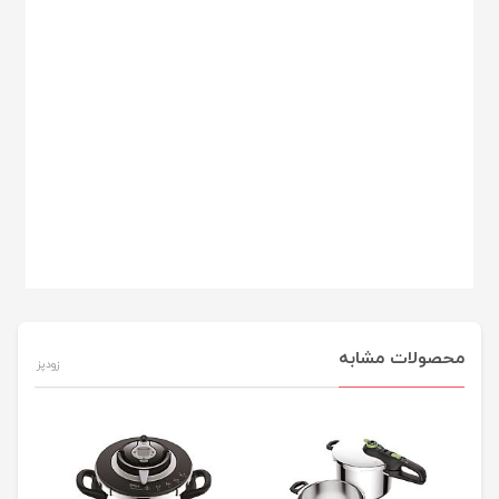
محصولات مشابه
زودپز