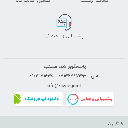
ضمانت برگشت
تضمین اصالت کالا
پشتیبانی و راهنمائی
پاسخگوی شما هستیم
تلفن :
03132287396
09021131435
info@
khanegi.
net
خانگی نت